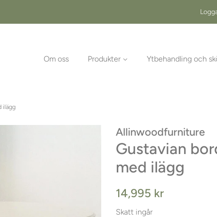
Logga
Om oss
Produkter
Ytbehandling och sk
 ilägg
Allinwoodfurniture
Gustavian bor
med ilägg
Ordinarie
Försäljningspr
14,995 kr
pris
Skatt ingår