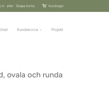
 in
eller
Skapa konto
Kundvagn
ötsel
Kundservice
Projekt
d, ovala och runda
is