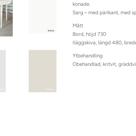
konade.
Sarg – med pärlkant, med spå
Mått
Bord, höjd 730
Iläggskiva, längd 480, bred
Ytbehandling
Obehandlad, kritvit, gräddvi