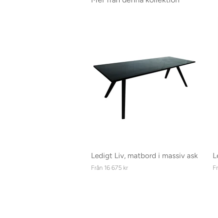
Ledigt Liv, matbord i massiv ask
L
Från 16 675 kr
F