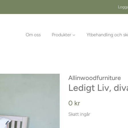
Logga
Om oss
Produkter
Ytbehandling och sk
Allinwoodfurniture
Ledigt Liv, di
Ordinarie
Försäljningspris
0 kr
pris
Skatt ingår