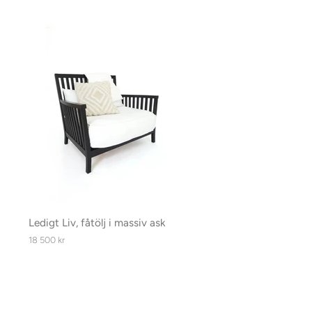
Ledigt Liv, fåtölj i massiv ask
Ordinarie
18 500 kr
pris