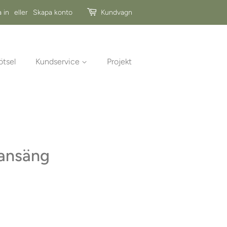
 in
eller
Skapa konto
Kundvagn
ötsel
Kundservice
Projekt
vansäng